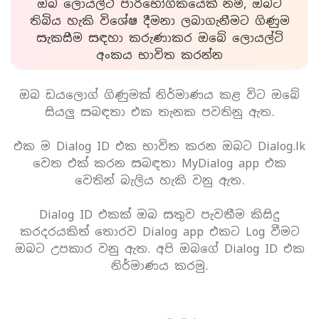
ඔබ ලොයල්ටි පාරිභෝගිකයෙක් නම්, ඔබට
තිබිය හැකි විශේෂ දීමනා ලබාගැනීමට ගිණුම
සැකසීම සඳහා කරුණාකර ඔබේ ලොයල්ටි
අංකය භාවිත කරන්න
ඔබ ඩයලොග් ගිණුමක් නිර්මාණය කළ විට ඔබේ
සියලු සබඳතා එක තැනක පවතිනු ඇත.
එක ම Dialog ID එක භාවිත කරන ඔබට Dialog.lk
වෙත එක් කරන සබඳතා MyDialog app එක
වෙතින් බැලිය හැකි වනු ඇත.
Dialog ID එකක් ඔබ සතුව පැවතීම කිසිදු
කරදරයකිත් තොරව Dialog app එකට Log වීමට
ඔබට උපකාර වනු ඇත. අපි ඔබගේ Dialog ID එක
නිර්මාණය කරමු.