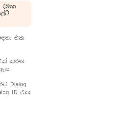
 දීමනා
්ටි
බඳතා එක
 එක් කරන
 ඇත.
රව Dialog
log ID එක