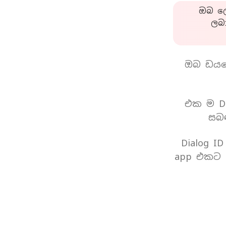
ඔබ ලො
ලබ
ඔබ ඩයල
එක ම Di
සබඳ
Dialog I
app එකට 