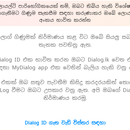
යල්ටි පාරිභෝගිකයෙක් නම්, ඔබට තිබිය හැකි විශේෂ
ාගැනීමට ගිණුම සැකසීම සඳහා කරුණාකර ඔබේ ලොයල
අංකය භාවිත කරන්න
ොග් ගිණුමක් නිර්මාණය කළ විට ඔබේ සියලු ස
තැනක පවතිනු ඇත.
alog ID එක භාවිත කරන ඔබට Dialog.lk වෙත
තා MyDialog app එක වෙතින් බැලිය හැකි වනු
D එකක් ඔබ සතුව පැවතීම කිසිදු කරදරයකිත් තො
Log වීමට ඔබට උපකාර වනු ඇත. අපි ඔබගේ Dia
නිර්මාණය කරමු.
Dialog ID ගැන වැඩි විස්තර සඳහා