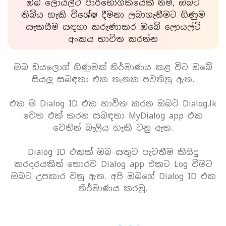
ඔබ ලොයල්ටි පාරිභෝගිකයෙක් නම්, ඔබට
තිබිය හැකි විශේෂ දීමනා ලබාගැනීමට ගිණුම
සැකසීම සඳහා කරුණාකර ඔබේ ලොයල්ටි
අංකය භාවිත කරන්න
ඔබ ඩයලොග් ගිණුමක් නිර්මාණය කළ විට ඔබේ
සියලු සබඳතා එක තැනක පවතිනු ඇත.
එක ම Dialog ID එක භාවිත කරන ඔබට Dialog.lk
වෙත එක් කරන සබඳතා MyDialog app එක
වෙතින් බැලිය හැකි වනු ඇත.
Dialog ID එකක් ඔබ සතුව පැවතීම කිසිදු
කරදරයකිත් තොරව Dialog app එකට Log වීමට
ඔබට උපකාර වනු ඇත. අපි ඔබගේ Dialog ID එක
නිර්මාණය කරමු.