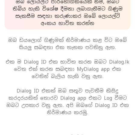
ඔබ ලොයල්ටි පාරිභෝගිකයෙක් නම්, ඔබට
තිබිය හැකි විශේෂ දීමනා ලබාගැනීමට ගිණුම
සැකසීම සඳහා කරුණාකර ඔබේ ලොයල්ටි
අංකය භාවිත කරන්න
ඔබ ඩයලොග් ගිණුමක් නිර්මාණය කළ විට ඔබේ
සියලු සබඳතා එක තැනක පවතිනු ඇත.
එක ම Dialog ID එක භාවිත කරන ඔබට Dialog.lk
වෙත එක් කරන සබඳතා MyDialog app එක
වෙතින් බැලිය හැකි වනු ඇත.
Dialog ID එකක් ඔබ සතුව පැවතීම කිසිදු
කරදරයකිත් තොරව Dialog app එකට Log වීමට
ඔබට උපකාර වනු ඇත. අපි ඔබගේ Dialog ID එක
නිර්මාණය කරමු.