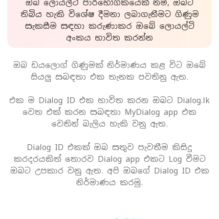
ඔබ ලොයල්ටි පාරිභෝගිකයෙක් නම්, ඔබට
තිබිය හැකි විශේෂ දීමනා ලබාගැනීමට ගිණුම
සැකසීම සඳහා කරුණාකර ඔබේ ලොයල්ටි
අංකය භාවිත කරන්න
ඔබ ඩයලොග් ගිණුමක් නිර්මාණය කළ විට ඔබේ
සියලු සබඳතා එක තැනක පවතිනු ඇත.
එක ම Dialog ID එක භාවිත කරන ඔබට Dialog.lk
වෙත එක් කරන සබඳතා MyDialog app එක
වෙතින් බැලිය හැකි වනු ඇත.
Dialog ID එකක් ඔබ සතුව පැවතීම කිසිදු
කරදරයකිත් තොරව Dialog app එකට Log වීමට
ඔබට උපකාර වනු ඇත. අපි ඔබගේ Dialog ID එක
නිර්මාණය කරමු.