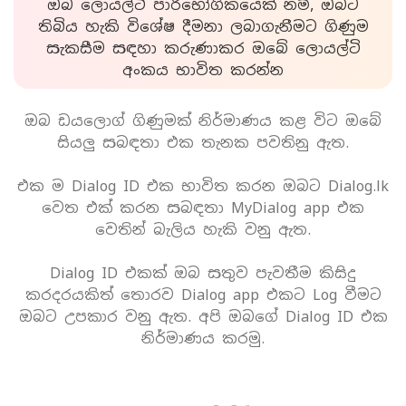
ඔබ ලොයල්ටි පාරිභෝගිකයෙක් නම්, ඔබට
තිබිය හැකි විශේෂ දීමනා ලබාගැනීමට ගිණුම
සැකසීම සඳහා කරුණාකර ඔබේ ලොයල්ටි
අංකය භාවිත කරන්න
ඔබ ඩයලොග් ගිණුමක් නිර්මාණය කළ විට ඔබේ
සියලු සබඳතා එක තැනක පවතිනු ඇත.
එක ම Dialog ID එක භාවිත කරන ඔබට Dialog.lk
වෙත එක් කරන සබඳතා MyDialog app එක
වෙතින් බැලිය හැකි වනු ඇත.
Dialog ID එකක් ඔබ සතුව පැවතීම කිසිදු
කරදරයකිත් තොරව Dialog app එකට Log වීමට
ඔබට උපකාර වනු ඇත. අපි ඔබගේ Dialog ID එක
නිර්මාණය කරමු.