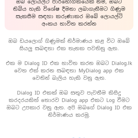
ඔබ ලොයල්ටි පාරිභෝගිකයෙක් නම්, ඔබට
තිබිය හැකි විශේෂ දීමනා ලබාගැනීමට ගිණුම
සැකසීම සඳහා කරුණාකර ඔබේ ලොයල්ටි
අංකය භාවිත කරන්න
ඔබ ඩයලොග් ගිණුමක් නිර්මාණය කළ විට ඔබේ
සියලු සබඳතා එක තැනක පවතිනු ඇත.
එක ම Dialog ID එක භාවිත කරන ඔබට Dialog.lk
වෙත එක් කරන සබඳතා MyDialog app එක
වෙතින් බැලිය හැකි වනු ඇත.
Dialog ID එකක් ඔබ සතුව පැවතීම කිසිදු
කරදරයකිත් තොරව Dialog app එකට Log වීමට
ඔබට උපකාර වනු ඇත. අපි ඔබගේ Dialog ID එක
නිර්මාණය කරමු.