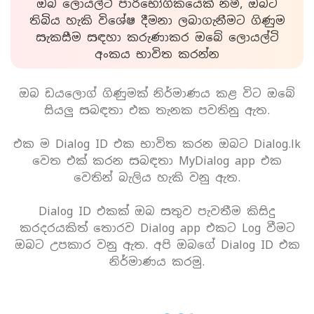
ඔබ ලොයල්ටි පාරිභෝගිකයෙක් නම්, ඔබට
තිබිය හැකි විශේෂ දීමනා ලබාගැනීමට ගිණුම
සැකසීම සඳහා කරුණාකර ඔබේ ලොයල්ටි
අංකය භාවිත කරන්න
ඔබ ඩයලොග් ගිණුමක් නිර්මාණය කළ විට ඔබේ
සියලු සබඳතා එක තැනක පවතිනු ඇත.
එක ම Dialog ID එක භාවිත කරන ඔබට Dialog.lk
වෙත එක් කරන සබඳතා MyDialog app එක
වෙතින් බැලිය හැකි වනු ඇත.
Dialog ID එකක් ඔබ සතුව පැවතීම කිසිදු
කරදරයකිත් තොරව Dialog app එකට Log වීමට
ඔබට උපකාර වනු ඇත. අපි ඔබගේ Dialog ID එක
නිර්මාණය කරමු.