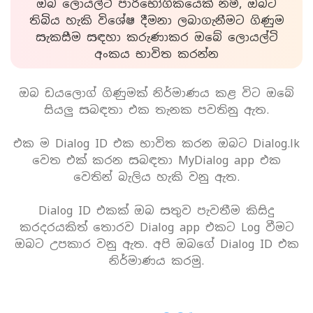
ඔබ ලොයල්ටි පාරිභෝගිකයෙක් නම්, ඔබට
තිබිය හැකි විශේෂ දීමනා ලබාගැනීමට ගිණුම
සැකසීම සඳහා කරුණාකර ඔබේ ලොයල්ටි
අංකය භාවිත කරන්න
ඔබ ඩයලොග් ගිණුමක් නිර්මාණය කළ විට ඔබේ
සියලු සබඳතා එක තැනක පවතිනු ඇත.
එක ම Dialog ID එක භාවිත කරන ඔබට Dialog.lk
වෙත එක් කරන සබඳතා MyDialog app එක
වෙතින් බැලිය හැකි වනු ඇත.
Dialog ID එකක් ඔබ සතුව පැවතීම කිසිදු
කරදරයකිත් තොරව Dialog app එකට Log වීමට
ඔබට උපකාර වනු ඇත. අපි ඔබගේ Dialog ID එක
නිර්මාණය කරමු.