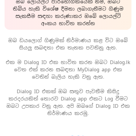
ඔබ ලොයල්ටි පාරිභෝගිකයෙක් නම්, ඔබට
තිබිය හැකි විශේෂ දීමනා ලබාගැනීමට ගිණුම
සැකසීම සඳහා කරුණාකර ඔබේ ලොයල්ටි
අංකය භාවිත කරන්න
ඔබ ඩයලොග් ගිණුමක් නිර්මාණය කළ විට ඔබේ
සියලු සබඳතා එක තැනක පවතිනු ඇත.
එක ම Dialog ID එක භාවිත කරන ඔබට Dialog.lk
වෙත එක් කරන සබඳතා MyDialog app එක
වෙතින් බැලිය හැකි වනු ඇත.
Dialog ID එකක් ඔබ සතුව පැවතීම කිසිදු
කරදරයකිත් තොරව Dialog app එකට Log වීමට
ඔබට උපකාර වනු ඇත. අපි ඔබගේ Dialog ID එක
නිර්මාණය කරමු.