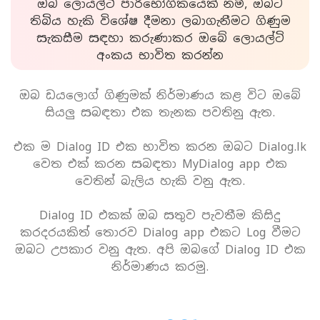
ඔබ ලොයල්ටි පාරිභෝගිකයෙක් නම්, ඔබට
තිබිය හැකි විශේෂ දීමනා ලබාගැනීමට ගිණුම
සැකසීම සඳහා කරුණාකර ඔබේ ලොයල්ටි
අංකය භාවිත කරන්න
ඔබ ඩයලොග් ගිණුමක් නිර්මාණය කළ විට ඔබේ
සියලු සබඳතා එක තැනක පවතිනු ඇත.
එක ම Dialog ID එක භාවිත කරන ඔබට Dialog.lk
වෙත එක් කරන සබඳතා MyDialog app එක
වෙතින් බැලිය හැකි වනු ඇත.
Dialog ID එකක් ඔබ සතුව පැවතීම කිසිදු
කරදරයකිත් තොරව Dialog app එකට Log වීමට
ඔබට උපකාර වනු ඇත. අපි ඔබගේ Dialog ID එක
නිර්මාණය කරමු.