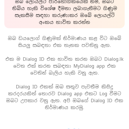
ඔබ ලොයල්ටි පාරිභෝගිකයෙක් නම්, ඔබට
තිබිය හැකි විශේෂ දීමනා ලබාගැනීමට ගිණුම
සැකසීම සඳහා කරුණාකර ඔබේ ලොයල්ටි
අංකය භාවිත කරන්න
ඔබ ඩයලොග් ගිණුමක් නිර්මාණය කළ විට ඔබේ
සියලු සබඳතා එක තැනක පවතිනු ඇත.
එක ම Dialog ID එක භාවිත කරන ඔබට Dialog.lk
වෙත එක් කරන සබඳතා MyDialog app එක
වෙතින් බැලිය හැකි වනු ඇත.
Dialog ID එකක් ඔබ සතුව පැවතීම කිසිදු
කරදරයකිත් තොරව Dialog app එකට Log වීමට
ඔබට උපකාර වනු ඇත. අපි ඔබගේ Dialog ID එක
නිර්මාණය කරමු.