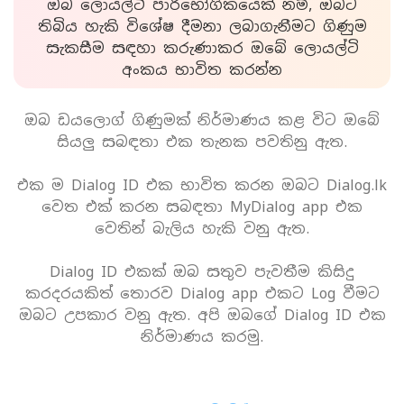
ඔබ ලොයල්ටි පාරිභෝගිකයෙක් නම්, ඔබට
තිබිය හැකි විශේෂ දීමනා ලබාගැනීමට ගිණුම
සැකසීම සඳහා කරුණාකර ඔබේ ලොයල්ටි
අංකය භාවිත කරන්න
ඔබ ඩයලොග් ගිණුමක් නිර්මාණය කළ විට ඔබේ
සියලු සබඳතා එක තැනක පවතිනු ඇත.
එක ම Dialog ID එක භාවිත කරන ඔබට Dialog.lk
වෙත එක් කරන සබඳතා MyDialog app එක
වෙතින් බැලිය හැකි වනු ඇත.
Dialog ID එකක් ඔබ සතුව පැවතීම කිසිදු
කරදරයකිත් තොරව Dialog app එකට Log වීමට
ඔබට උපකාර වනු ඇත. අපි ඔබගේ Dialog ID එක
නිර්මාණය කරමු.