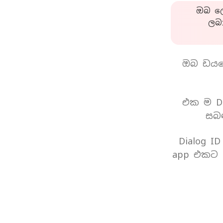
ඔබ ලො
ලබ
ඔබ ඩයල
එක ම Di
සබඳ
Dialog I
app එකට 