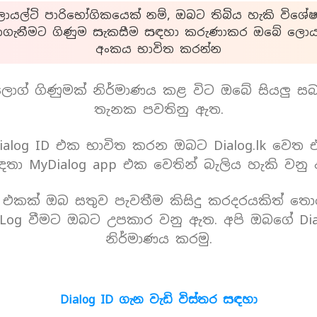
යල්ටි පාරිභෝගිකයෙක් නම්, ඔබට තිබිය හැකි විශේෂ
ාගැනීමට ගිණුම සැකසීම සඳහා කරුණාකර ඔබේ ලොයල
අංකය භාවිත කරන්න
ොග් ගිණුමක් නිර්මාණය කළ විට ඔබේ සියලු ස
තැනක පවතිනු ඇත.
alog ID එක භාවිත කරන ඔබට Dialog.lk වෙත
තා MyDialog app එක වෙතින් බැලිය හැකි වනු
D එකක් ඔබ සතුව පැවතීම කිසිදු කරදරයකිත් තො
Log වීමට ඔබට උපකාර වනු ඇත. අපි ඔබගේ Dia
නිර්මාණය කරමු.
Dialog ID ගැන වැඩි විස්තර සඳහා