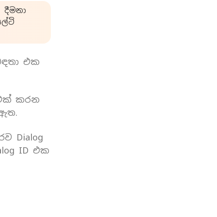
 දීමනා
්ටි
බඳතා එක
 එක් කරන
 ඇත.
රව Dialog
log ID එක