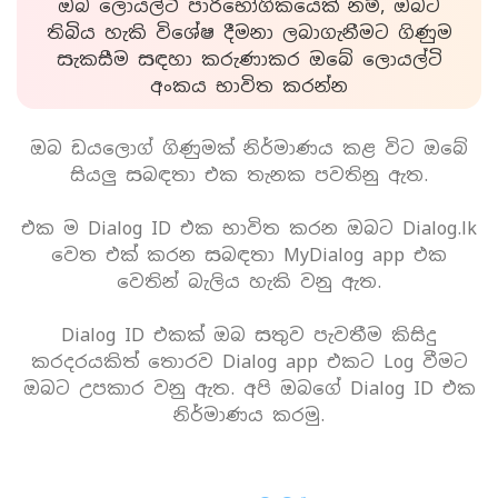
ඔබ ලොයල්ටි පාරිභෝගිකයෙක් නම්, ඔබට
තිබිය හැකි විශේෂ දීමනා ලබාගැනීමට ගිණුම
සැකසීම සඳහා කරුණාකර ඔබේ ලොයල්ටි
අංකය භාවිත කරන්න
ඔබ ඩයලොග් ගිණුමක් නිර්මාණය කළ විට ඔබේ
සියලු සබඳතා එක තැනක පවතිනු ඇත.
එක ම Dialog ID එක භාවිත කරන ඔබට Dialog.lk
වෙත එක් කරන සබඳතා MyDialog app එක
වෙතින් බැලිය හැකි වනු ඇත.
Dialog ID එකක් ඔබ සතුව පැවතීම කිසිදු
කරදරයකිත් තොරව Dialog app එකට Log වීමට
ඔබට උපකාර වනු ඇත. අපි ඔබගේ Dialog ID එක
නිර්මාණය කරමු.