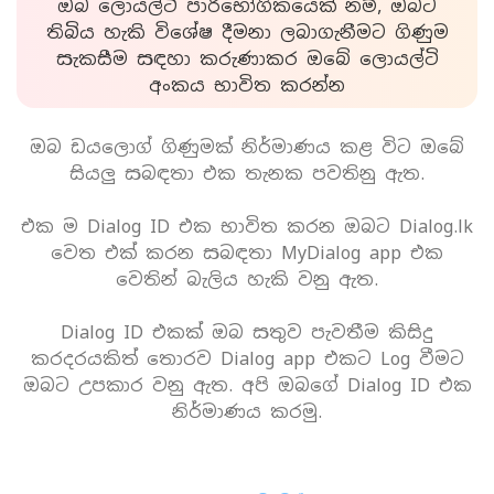
ඔබ ලොයල්ටි පාරිභෝගිකයෙක් නම්, ඔබට
තිබිය හැකි විශේෂ දීමනා ලබාගැනීමට ගිණුම
සැකසීම සඳහා කරුණාකර ඔබේ ලොයල්ටි
අංකය භාවිත කරන්න
ඔබ ඩයලොග් ගිණුමක් නිර්මාණය කළ විට ඔබේ
සියලු සබඳතා එක තැනක පවතිනු ඇත.
එක ම Dialog ID එක භාවිත කරන ඔබට Dialog.lk
වෙත එක් කරන සබඳතා MyDialog app එක
වෙතින් බැලිය හැකි වනු ඇත.
Dialog ID එකක් ඔබ සතුව පැවතීම කිසිදු
කරදරයකිත් තොරව Dialog app එකට Log වීමට
ඔබට උපකාර වනු ඇත. අපි ඔබගේ Dialog ID එක
නිර්මාණය කරමු.