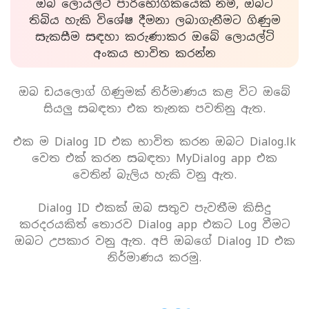
ඔබ ලොයල්ටි පාරිභෝගිකයෙක් නම්, ඔබට
තිබිය හැකි විශේෂ දීමනා ලබාගැනීමට ගිණුම
සැකසීම සඳහා කරුණාකර ඔබේ ලොයල්ටි
අංකය භාවිත කරන්න
ඔබ ඩයලොග් ගිණුමක් නිර්මාණය කළ විට ඔබේ
සියලු සබඳතා එක තැනක පවතිනු ඇත.
එක ම Dialog ID එක භාවිත කරන ඔබට Dialog.lk
වෙත එක් කරන සබඳතා MyDialog app එක
වෙතින් බැලිය හැකි වනු ඇත.
Dialog ID එකක් ඔබ සතුව පැවතීම කිසිදු
කරදරයකිත් තොරව Dialog app එකට Log වීමට
ඔබට උපකාර වනු ඇත. අපි ඔබගේ Dialog ID එක
නිර්මාණය කරමු.