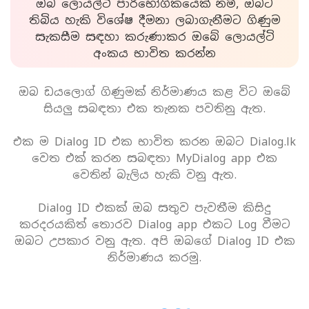
ඔබ ලොයල්ටි පාරිභෝගිකයෙක් නම්, ඔබට
තිබිය හැකි විශේෂ දීමනා ලබාගැනීමට ගිණුම
සැකසීම සඳහා කරුණාකර ඔබේ ලොයල්ටි
අංකය භාවිත කරන්න
ඔබ ඩයලොග් ගිණුමක් නිර්මාණය කළ විට ඔබේ
සියලු සබඳතා එක තැනක පවතිනු ඇත.
එක ම Dialog ID එක භාවිත කරන ඔබට Dialog.lk
වෙත එක් කරන සබඳතා MyDialog app එක
වෙතින් බැලිය හැකි වනු ඇත.
Dialog ID එකක් ඔබ සතුව පැවතීම කිසිදු
කරදරයකිත් තොරව Dialog app එකට Log වීමට
ඔබට උපකාර වනු ඇත. අපි ඔබගේ Dialog ID එක
නිර්මාණය කරමු.