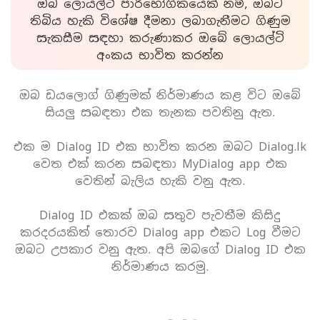
ඔබ ලොයල්ටි පාරිභෝගිකයෙක් නම්, ඔබට
තිබිය හැකි විශේෂ දීමනා ලබාගැනීමට ගිණුම
සැකසීම සඳහා කරුණාකර ඔබේ ලොයල්ටි
අංකය භාවිත කරන්න
ඔබ ඩයලොග් ගිණුමක් නිර්මාණය කළ විට ඔබේ
සියලු සබඳතා එක තැනක පවතිනු ඇත.
එක ම Dialog ID එක භාවිත කරන ඔබට Dialog.lk
වෙත එක් කරන සබඳතා MyDialog app එක
වෙතින් බැලිය හැකි වනු ඇත.
Dialog ID එකක් ඔබ සතුව පැවතීම කිසිදු
කරදරයකිත් තොරව Dialog app එකට Log වීමට
ඔබට උපකාර වනු ඇත. අපි ඔබගේ Dialog ID එක
නිර්මාණය කරමු.