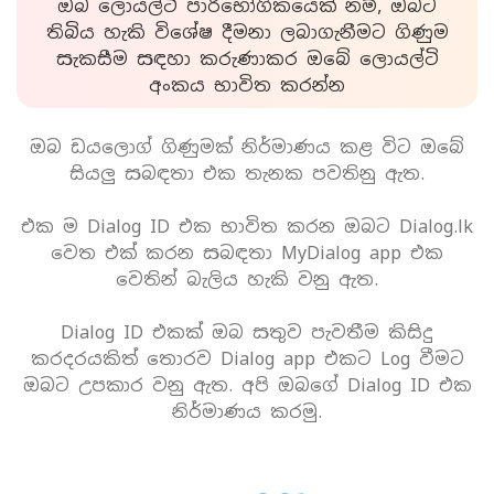
ඔබ ලොයල්ටි පාරිභෝගිකයෙක් නම්, ඔබට
තිබිය හැකි විශේෂ දීමනා ලබාගැනීමට ගිණුම
සැකසීම සඳහා කරුණාකර ඔබේ ලොයල්ටි
අංකය භාවිත කරන්න
ඔබ ඩයලොග් ගිණුමක් නිර්මාණය කළ විට ඔබේ
සියලු සබඳතා එක තැනක පවතිනු ඇත.
එක ම Dialog ID එක භාවිත කරන ඔබට Dialog.lk
වෙත එක් කරන සබඳතා MyDialog app එක
වෙතින් බැලිය හැකි වනු ඇත.
Dialog ID එකක් ඔබ සතුව පැවතීම කිසිදු
කරදරයකිත් තොරව Dialog app එකට Log වීමට
ඔබට උපකාර වනු ඇත. අපි ඔබගේ Dialog ID එක
නිර්මාණය කරමු.