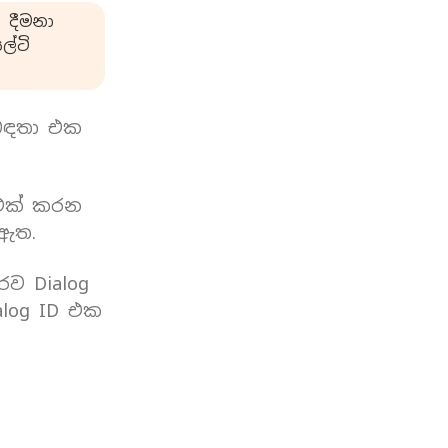
 දීමනා
්ටි
බඳතා එක
 එක් කරන
 ඇත.
රව Dialog
log ID එක