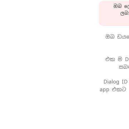
ඔබ ලො
ලබ
ඔබ ඩයල
එක ම Di
සබඳ
Dialog I
app එකට 