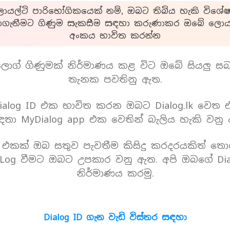
යල්ටි පාරිභෝගිකයෙක් නම්, ඔබට තිබිය හැකි විශේෂ
ාගැනීමට ගිණුම සැකසීම සඳහා කරුණාකර ඔබේ ලොයල
අංකය භාවිත කරන්න
ොග් ගිණුමක් නිර්මාණය කළ විට ඔබේ සියලු ස
තැනක පවතිනු ඇත.
alog ID එක භාවිත කරන ඔබට Dialog.lk වෙත
තා MyDialog app එක වෙතින් බැලිය හැකි වනු
D එකක් ඔබ සතුව පැවතීම කිසිදු කරදරයකිත් තො
Log වීමට ඔබට උපකාර වනු ඇත. අපි ඔබගේ Dia
නිර්මාණය කරමු.
Dialog ID ගැන වැඩි විස්තර සඳහා