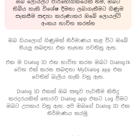
ඔබ ලොයල්ටි පාරිභෝගිකයෙක් නම්, ඔබට
තිබිය හැකි විශේෂ දීමනා ලබාගැනීමට ගිණුම
සැකසීම සඳහා කරුණාකර ඔබේ ලොයල්ටි
අංකය භාවිත කරන්න
ඔබ ඩයලොග් ගිණුමක් නිර්මාණය කළ විට ඔබේ
සියලු සබඳතා එක තැනක පවතිනු ඇත.
එක ම Dialog ID එක භාවිත කරන ඔබට Dialog.lk
වෙත එක් කරන සබඳතා MyDialog app එක
වෙතින් බැලිය හැකි වනු ඇත.
Dialog ID එකක් ඔබ සතුව පැවතීම කිසිදු
කරදරයකිත් තොරව Dialog app එකට Log වීමට
ඔබට උපකාර වනු ඇත. අපි ඔබගේ Dialog ID එක
නිර්මාණය කරමු.