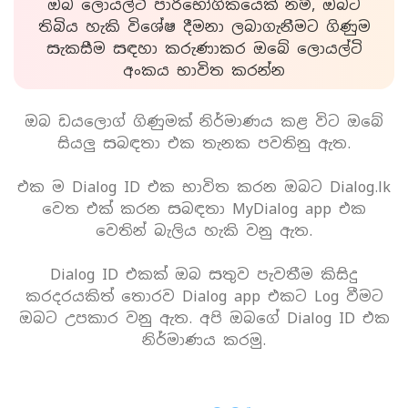
ඔබ ලොයල්ටි පාරිභෝගිකයෙක් නම්, ඔබට
තිබිය හැකි විශේෂ දීමනා ලබාගැනීමට ගිණුම
සැකසීම සඳහා කරුණාකර ඔබේ ලොයල්ටි
අංකය භාවිත කරන්න
ඔබ ඩයලොග් ගිණුමක් නිර්මාණය කළ විට ඔබේ
සියලු සබඳතා එක තැනක පවතිනු ඇත.
එක ම Dialog ID එක භාවිත කරන ඔබට Dialog.lk
වෙත එක් කරන සබඳතා MyDialog app එක
වෙතින් බැලිය හැකි වනු ඇත.
Dialog ID එකක් ඔබ සතුව පැවතීම කිසිදු
කරදරයකිත් තොරව Dialog app එකට Log වීමට
ඔබට උපකාර වනු ඇත. අපි ඔබගේ Dialog ID එක
නිර්මාණය කරමු.