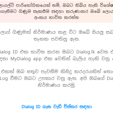
යල්ටි පාරිභෝගිකයෙක් නම්, ඔබට තිබිය හැකි විශේෂ
ාගැනීමට ගිණුම සැකසීම සඳහා කරුණාකර ඔබේ ලොයල
අංකය භාවිත කරන්න
ොග් ගිණුමක් නිර්මාණය කළ විට ඔබේ සියලු ස
තැනක පවතිනු ඇත.
alog ID එක භාවිත කරන ඔබට Dialog.lk වෙත
තා MyDialog app එක වෙතින් බැලිය හැකි වනු
D එකක් ඔබ සතුව පැවතීම කිසිදු කරදරයකිත් තො
Log වීමට ඔබට උපකාර වනු ඇත. අපි ඔබගේ Dia
නිර්මාණය කරමු.
Dialog ID ගැන වැඩි විස්තර සඳහා