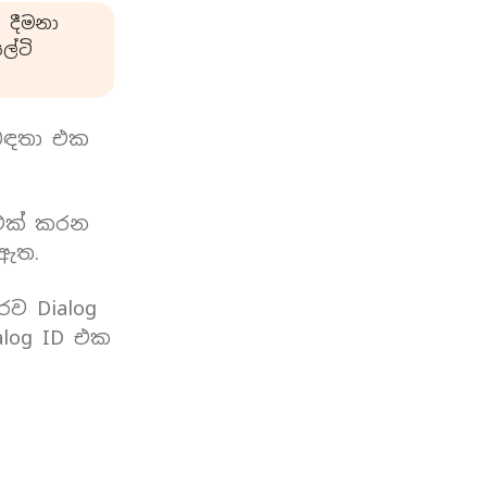
 දීමනා
්ටි
බඳතා එක
 එක් කරන
 ඇත.
රව Dialog
log ID එක