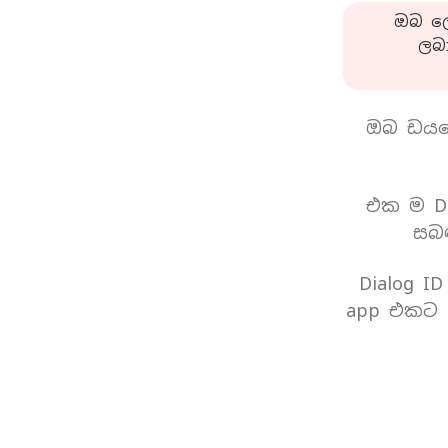
ඔබ ලො
ලබ
ඔබ ඩයල
එක ම Di
සබඳ
Dialog I
app එකට 