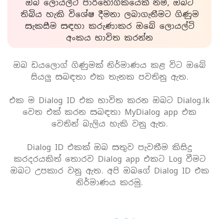
ඔබ ලොයල්ටි පාරිභෝගිකයෙක් නම්, ඔබට
තිබිය හැකි විශේෂ දීමනා ලබාගැනීමට ගිණුම
සැකසීම සඳහා කරුණාකර ඔබේ ලොයල්ටි
අංකය භාවිත කරන්න
ඔබ ඩයලොග් ගිණුමක් නිර්මාණය කළ විට ඔබේ
සියලු සබඳතා එක තැනක පවතිනු ඇත.
එක ම Dialog ID එක භාවිත කරන ඔබට Dialog.lk
වෙත එක් කරන සබඳතා MyDialog app එක
වෙතින් බැලිය හැකි වනු ඇත.
Dialog ID එකක් ඔබ සතුව පැවතීම කිසිදු
කරදරයකිත් තොරව Dialog app එකට Log වීමට
ඔබට උපකාර වනු ඇත. අපි ඔබගේ Dialog ID එක
නිර්මාණය කරමු.