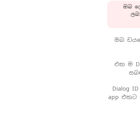
ඔබ ලො
ලබ
ඔබ ඩයල
එක ම Di
සබඳ
Dialog I
app එකට 