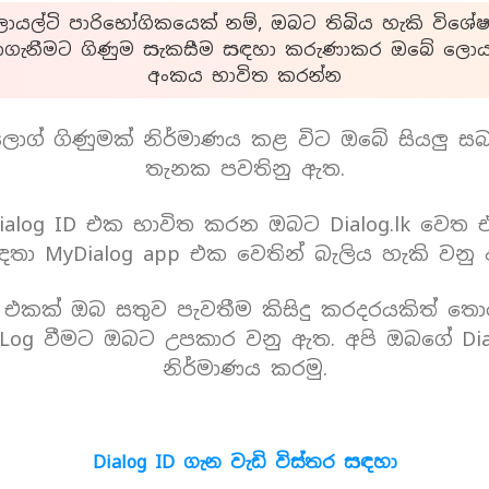
යල්ටි පාරිභෝගිකයෙක් නම්, ඔබට තිබිය හැකි විශේෂ
ාගැනීමට ගිණුම සැකසීම සඳහා කරුණාකර ඔබේ ලොයල
අංකය භාවිත කරන්න
ොග් ගිණුමක් නිර්මාණය කළ විට ඔබේ සියලු ස
තැනක පවතිනු ඇත.
alog ID එක භාවිත කරන ඔබට Dialog.lk වෙත
තා MyDialog app එක වෙතින් බැලිය හැකි වනු
D එකක් ඔබ සතුව පැවතීම කිසිදු කරදරයකිත් තො
Log වීමට ඔබට උපකාර වනු ඇත. අපි ඔබගේ Dia
නිර්මාණය කරමු.
Dialog ID ගැන වැඩි විස්තර සඳහා