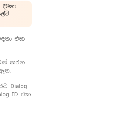
 දීමනා
්ටි
බඳතා එක
 එක් කරන
 ඇත.
රව Dialog
log ID එක