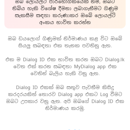
ඔබ ලොයල්ටි පාරිභෝගිකයෙක් නම්, ඔබට
තිබිය හැකි විශේෂ දීමනා ලබාගැනීමට ගිණුම
සැකසීම සඳහා කරුණාකර ඔබේ ලොයල්ටි
අංකය භාවිත කරන්න
ඔබ ඩයලොග් ගිණුමක් නිර්මාණය කළ විට ඔබේ
සියලු සබඳතා එක තැනක පවතිනු ඇත.
එක ම Dialog ID එක භාවිත කරන ඔබට Dialog.lk
වෙත එක් කරන සබඳතා MyDialog app එක
වෙතින් බැලිය හැකි වනු ඇත.
Dialog ID එකක් ඔබ සතුව පැවතීම කිසිදු
කරදරයකිත් තොරව Dialog app එකට Log වීමට
ඔබට උපකාර වනු ඇත. අපි ඔබගේ Dialog ID එක
නිර්මාණය කරමු.