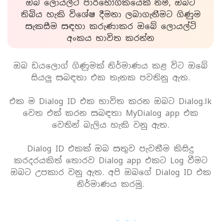
ඔබ ලොයල්ටි පාරිභෝගිකයෙක් නම්, ඔබට
තිබිය හැකි විශේෂ දීමනා ලබාගැනීමට ගිණුම
සැකසීම සඳහා කරුණාකර ඔබේ ලොයල්ටි
අංකය භාවිත කරන්න
ඔබ ඩයලොග් ගිණුමක් නිර්මාණය කළ විට ඔබේ
සියලු සබඳතා එක තැනක පවතිනු ඇත.
එක ම Dialog ID එක භාවිත කරන ඔබට Dialog.lk
වෙත එක් කරන සබඳතා MyDialog app එක
වෙතින් බැලිය හැකි වනු ඇත.
Dialog ID එකක් ඔබ සතුව පැවතීම කිසිදු
කරදරයකිත් තොරව Dialog app එකට Log වීමට
ඔබට උපකාර වනු ඇත. අපි ඔබගේ Dialog ID එක
නිර්මාණය කරමු.