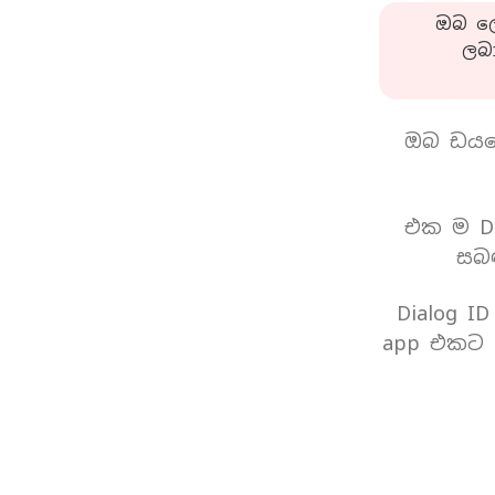
ඔබ ලො
ලබ
ඔබ ඩයල
එක ම Di
සබඳ
Dialog I
app එකට 