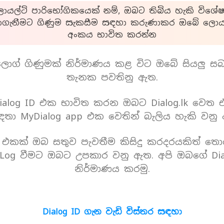
යල්ටි පාරිභෝගිකයෙක් නම්, ඔබට තිබිය හැකි විශේෂ
ාගැනීමට ගිණුම සැකසීම සඳහා කරුණාකර ඔබේ ලොයල
අංකය භාවිත කරන්න
ොග් ගිණුමක් නිර්මාණය කළ විට ඔබේ සියලු ස
තැනක පවතිනු ඇත.
alog ID එක භාවිත කරන ඔබට Dialog.lk වෙත
තා MyDialog app එක වෙතින් බැලිය හැකි වනු
D එකක් ඔබ සතුව පැවතීම කිසිදු කරදරයකිත් තො
Log වීමට ඔබට උපකාර වනු ඇත. අපි ඔබගේ Dia
නිර්මාණය කරමු.
Dialog ID ගැන වැඩි විස්තර සඳහා