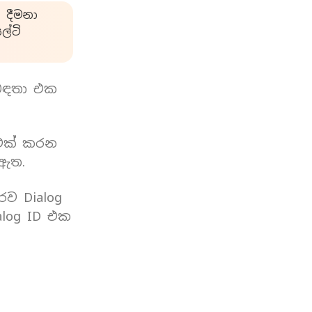
 දීමනා
්ටි
බඳතා එක
 එක් කරන
 ඇත.
රව Dialog
log ID එක