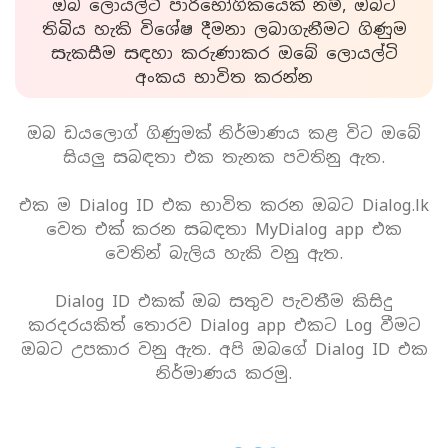
ඔබ ලොයල්ටි පාරිභෝගිකයෙක් නම්, ඔබට
තිබිය හැකි විශේෂ දීමනා ලබාගැනීමට ගිණුම
සැකසීම සඳහා කරුණාකර ඔබේ ලොයල්ටි
අංකය භාවිත කරන්න
ඔබ ඩයලොග් ගිණුමක් නිර්මාණය කළ විට ඔබේ
සියලු සබඳතා එක තැනක පවතිනු ඇත.
එක ම Dialog ID එක භාවිත කරන ඔබට Dialog.lk
වෙත එක් කරන සබඳතා MyDialog app එක
වෙතින් බැලිය හැකි වනු ඇත.
Dialog ID එකක් ඔබ සතුව පැවතීම කිසිදු
කරදරයකිත් තොරව Dialog app එකට Log වීමට
ඔබට උපකාර වනු ඇත. අපි ඔබගේ Dialog ID එක
නිර්මාණය කරමු.