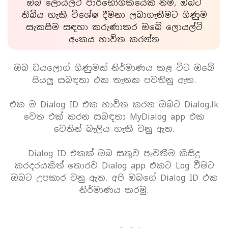
ඔබ ලොයල්ටි පාරිභෝගිකයෙක් නම්, ඔබට
තිබිය හැකි විශේෂ දීමනා ලබාගැනීමට ගිණුම
සැකසීම සඳහා කරුණාකර ඔබේ ලොයල්ටි
අංකය භාවිත කරන්න
ඔබ ඩයලොග් ගිණුමක් නිර්මාණය කළ විට ඔබේ
සියලු සබඳතා එක තැනක පවතිනු ඇත.
එක ම Dialog ID එක භාවිත කරන ඔබට Dialog.lk
වෙත එක් කරන සබඳතා MyDialog app එක
වෙතින් බැලිය හැකි වනු ඇත.
Dialog ID එකක් ඔබ සතුව පැවතීම කිසිදු
කරදරයකිත් තොරව Dialog app එකට Log වීමට
ඔබට උපකාර වනු ඇත. අපි ඔබගේ Dialog ID එක
නිර්මාණය කරමු.