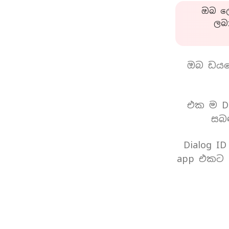
ඔබ ලො
ලබ
ඔබ ඩයල
එක ම Di
සබඳ
Dialog I
app එකට 