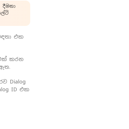
 දීමනා
්ටි
බඳතා එක
 එක් කරන
 ඇත.
රව Dialog
log ID එක