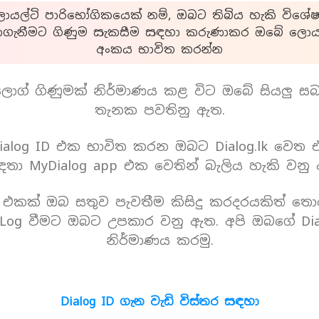
යල්ටි පාරිභෝගිකයෙක් නම්, ඔබට තිබිය හැකි විශේෂ
ාගැනීමට ගිණුම සැකසීම සඳහා කරුණාකර ඔබේ ලොයල
අංකය භාවිත කරන්න
ොග් ගිණුමක් නිර්මාණය කළ විට ඔබේ සියලු ස
තැනක පවතිනු ඇත.
alog ID එක භාවිත කරන ඔබට Dialog.lk වෙත
තා MyDialog app එක වෙතින් බැලිය හැකි වනු
D එකක් ඔබ සතුව පැවතීම කිසිදු කරදරයකිත් තො
Log වීමට ඔබට උපකාර වනු ඇත. අපි ඔබගේ Dia
නිර්මාණය කරමු.
Dialog ID ගැන වැඩි විස්තර සඳහා