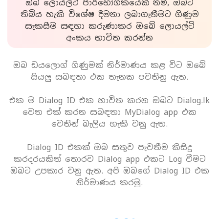
ඔබ ලොයල්ටි පාරිභෝගිකයෙක් නම්, ඔබට
තිබිය හැකි විශේෂ දීමනා ලබාගැනීමට ගිණුම
සැකසීම සඳහා කරුණාකර ඔබේ ලොයල්ටි
අංකය භාවිත කරන්න
ඔබ ඩයලොග් ගිණුමක් නිර්මාණය කළ විට ඔබේ
සියලු සබඳතා එක තැනක පවතිනු ඇත.
එක ම Dialog ID එක භාවිත කරන ඔබට Dialog.lk
වෙත එක් කරන සබඳතා MyDialog app එක
වෙතින් බැලිය හැකි වනු ඇත.
Dialog ID එකක් ඔබ සතුව පැවතීම කිසිදු
කරදරයකිත් තොරව Dialog app එකට Log වීමට
ඔබට උපකාර වනු ඇත. අපි ඔබගේ Dialog ID එක
නිර්මාණය කරමු.