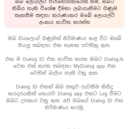
ඔබ ලොයල්ටි පාරිභෝගිකයෙක් නම්, ඔබට
තිබිය හැකි විශේෂ දීමනා ලබාගැනීමට ගිණුම
සැකසීම සඳහා කරුණාකර ඔබේ ලොයල්ටි
අංකය භාවිත කරන්න
ඔබ ඩයලොග් ගිණුමක් නිර්මාණය කළ විට ඔබේ
සියලු සබඳතා එක තැනක පවතිනු ඇත.
එක ම Dialog ID එක භාවිත කරන ඔබට Dialog.lk
වෙත එක් කරන සබඳතා MyDialog app එක
වෙතින් බැලිය හැකි වනු ඇත.
Dialog ID එකක් ඔබ සතුව පැවතීම කිසිදු
කරදරයකිත් තොරව Dialog app එකට Log වීමට
ඔබට උපකාර වනු ඇත. අපි ඔබගේ Dialog ID එක
නිර්මාණය කරමු.