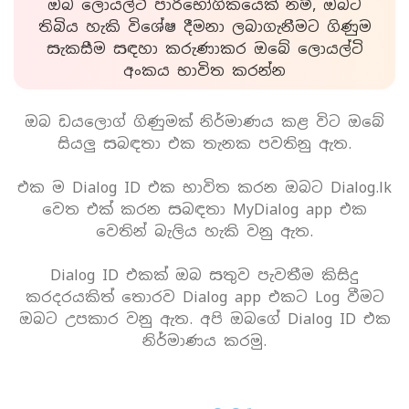
ඔබ ලොයල්ටි පාරිභෝගිකයෙක් නම්, ඔබට
තිබිය හැකි විශේෂ දීමනා ලබාගැනීමට ගිණුම
සැකසීම සඳහා කරුණාකර ඔබේ ලොයල්ටි
අංකය භාවිත කරන්න
ඔබ ඩයලොග් ගිණුමක් නිර්මාණය කළ විට ඔබේ
සියලු සබඳතා එක තැනක පවතිනු ඇත.
එක ම Dialog ID එක භාවිත කරන ඔබට Dialog.lk
වෙත එක් කරන සබඳතා MyDialog app එක
වෙතින් බැලිය හැකි වනු ඇත.
Dialog ID එකක් ඔබ සතුව පැවතීම කිසිදු
කරදරයකිත් තොරව Dialog app එකට Log වීමට
ඔබට උපකාර වනු ඇත. අපි ඔබගේ Dialog ID එක
නිර්මාණය කරමු.