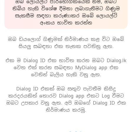
ඔබ ලොයල්ටි පාරිභෝගිකයෙක් නම්, ඔබට
තිබිය හැකි විශේෂ දීමනා ලබාගැනීමට ගිණුම
සැකසීම සඳහා කරුණාකර ඔබේ ලොයල්ටි
අංකය භාවිත කරන්න
ඔබ ඩයලොග් ගිණුමක් නිර්මාණය කළ විට ඔබේ
සියලු සබඳතා එක තැනක පවතිනු ඇත.
එක ම Dialog ID එක භාවිත කරන ඔබට Dialog.lk
වෙත එක් කරන සබඳතා MyDialog app එක
වෙතින් බැලිය හැකි වනු ඇත.
Dialog ID එකක් ඔබ සතුව පැවතීම කිසිදු
කරදරයකිත් තොරව Dialog app එකට Log වීමට
ඔබට උපකාර වනු ඇත. අපි ඔබගේ Dialog ID එක
නිර්මාණය කරමු.