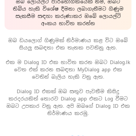
ඔබ ලොයල්ටි පාරිභෝගිකයෙක් නම්, ඔබට
තිබිය හැකි විශේෂ දීමනා ලබාගැනීමට ගිණුම
සැකසීම සඳහා කරුණාකර ඔබේ ලොයල්ටි
අංකය භාවිත කරන්න
ඔබ ඩයලොග් ගිණුමක් නිර්මාණය කළ විට ඔබේ
සියලු සබඳතා එක තැනක පවතිනු ඇත.
එක ම Dialog ID එක භාවිත කරන ඔබට Dialog.lk
වෙත එක් කරන සබඳතා MyDialog app එක
වෙතින් බැලිය හැකි වනු ඇත.
Dialog ID එකක් ඔබ සතුව පැවතීම කිසිදු
කරදරයකිත් තොරව Dialog app එකට Log වීමට
ඔබට උපකාර වනු ඇත. අපි ඔබගේ Dialog ID එක
නිර්මාණය කරමු.