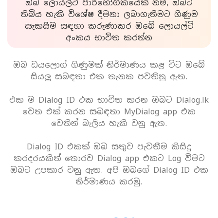
ඔබ ලොයල්ටි පාරිභෝගිකයෙක් නම්, ඔබට
තිබිය හැකි විශේෂ දීමනා ලබාගැනීමට ගිණුම
සැකසීම සඳහා කරුණාකර ඔබේ ලොයල්ටි
අංකය භාවිත කරන්න
ඔබ ඩයලොග් ගිණුමක් නිර්මාණය කළ විට ඔබේ
සියලු සබඳතා එක තැනක පවතිනු ඇත.
එක ම Dialog ID එක භාවිත කරන ඔබට Dialog.lk
වෙත එක් කරන සබඳතා MyDialog app එක
වෙතින් බැලිය හැකි වනු ඇත.
Dialog ID එකක් ඔබ සතුව පැවතීම කිසිදු
කරදරයකිත් තොරව Dialog app එකට Log වීමට
ඔබට උපකාර වනු ඇත. අපි ඔබගේ Dialog ID එක
නිර්මාණය කරමු.