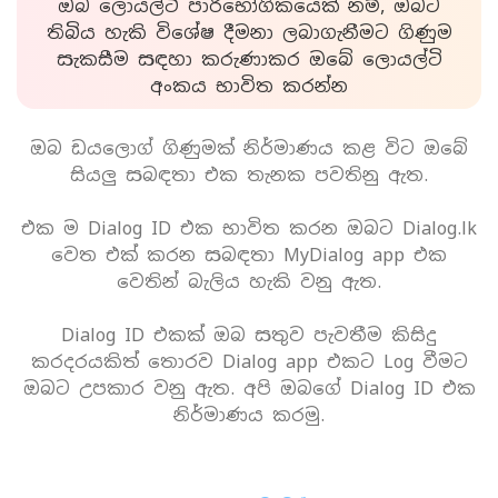
ඔබ ලොයල්ටි පාරිභෝගිකයෙක් නම්, ඔබට
තිබිය හැකි විශේෂ දීමනා ලබාගැනීමට ගිණුම
සැකසීම සඳහා කරුණාකර ඔබේ ලොයල්ටි
අංකය භාවිත කරන්න
ඔබ ඩයලොග් ගිණුමක් නිර්මාණය කළ විට ඔබේ
සියලු සබඳතා එක තැනක පවතිනු ඇත.
එක ම Dialog ID එක භාවිත කරන ඔබට Dialog.lk
වෙත එක් කරන සබඳතා MyDialog app එක
වෙතින් බැලිය හැකි වනු ඇත.
Dialog ID එකක් ඔබ සතුව පැවතීම කිසිදු
කරදරයකිත් තොරව Dialog app එකට Log වීමට
ඔබට උපකාර වනු ඇත. අපි ඔබගේ Dialog ID එක
නිර්මාණය කරමු.