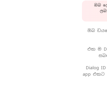
ඔබ ලො
ලබ
ඔබ ඩයල
එක ම Di
සබඳ
Dialog I
app එකට 