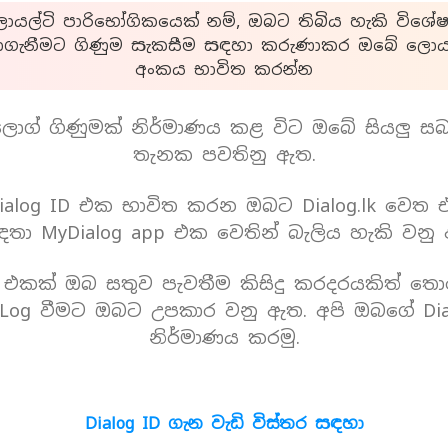
යල්ටි පාරිභෝගිකයෙක් නම්, ඔබට තිබිය හැකි විශේෂ
ාගැනීමට ගිණුම සැකසීම සඳහා කරුණාකර ඔබේ ලොයල
අංකය භාවිත කරන්න
ොග් ගිණුමක් නිර්මාණය කළ විට ඔබේ සියලු ස
තැනක පවතිනු ඇත.
alog ID එක භාවිත කරන ඔබට Dialog.lk වෙත
තා MyDialog app එක වෙතින් බැලිය හැකි වනු
D එකක් ඔබ සතුව පැවතීම කිසිදු කරදරයකිත් තො
Log වීමට ඔබට උපකාර වනු ඇත. අපි ඔබගේ Dia
නිර්මාණය කරමු.
Dialog ID ගැන වැඩි විස්තර සඳහා