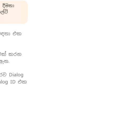
 දීමනා
්ටි
බඳතා එක
 එක් කරන
 ඇත.
රව Dialog
log ID එක