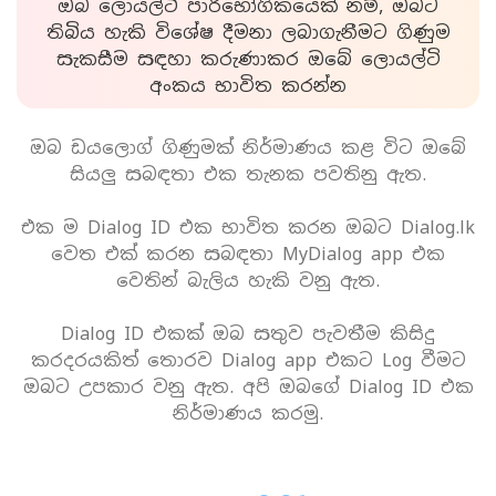
ඔබ ලොයල්ටි පාරිභෝගිකයෙක් නම්, ඔබට
තිබිය හැකි විශේෂ දීමනා ලබාගැනීමට ගිණුම
සැකසීම සඳහා කරුණාකර ඔබේ ලොයල්ටි
අංකය භාවිත කරන්න
ඔබ ඩයලොග් ගිණුමක් නිර්මාණය කළ විට ඔබේ
සියලු සබඳතා එක තැනක පවතිනු ඇත.
එක ම Dialog ID එක භාවිත කරන ඔබට Dialog.lk
වෙත එක් කරන සබඳතා MyDialog app එක
වෙතින් බැලිය හැකි වනු ඇත.
Dialog ID එකක් ඔබ සතුව පැවතීම කිසිදු
කරදරයකිත් තොරව Dialog app එකට Log වීමට
ඔබට උපකාර වනු ඇත. අපි ඔබගේ Dialog ID එක
නිර්මාණය කරමු.