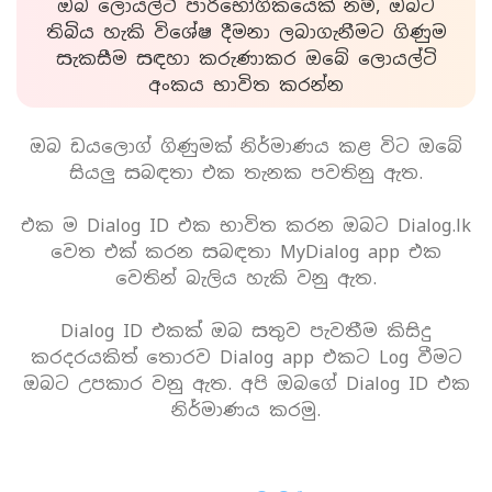
ඔබ ලොයල්ටි පාරිභෝගිකයෙක් නම්, ඔබට
තිබිය හැකි විශේෂ දීමනා ලබාගැනීමට ගිණුම
සැකසීම සඳහා කරුණාකර ඔබේ ලොයල්ටි
අංකය භාවිත කරන්න
ඔබ ඩයලොග් ගිණුමක් නිර්මාණය කළ විට ඔබේ
සියලු සබඳතා එක තැනක පවතිනු ඇත.
එක ම Dialog ID එක භාවිත කරන ඔබට Dialog.lk
වෙත එක් කරන සබඳතා MyDialog app එක
වෙතින් බැලිය හැකි වනු ඇත.
Dialog ID එකක් ඔබ සතුව පැවතීම කිසිදු
කරදරයකිත් තොරව Dialog app එකට Log වීමට
ඔබට උපකාර වනු ඇත. අපි ඔබගේ Dialog ID එක
නිර්මාණය කරමු.