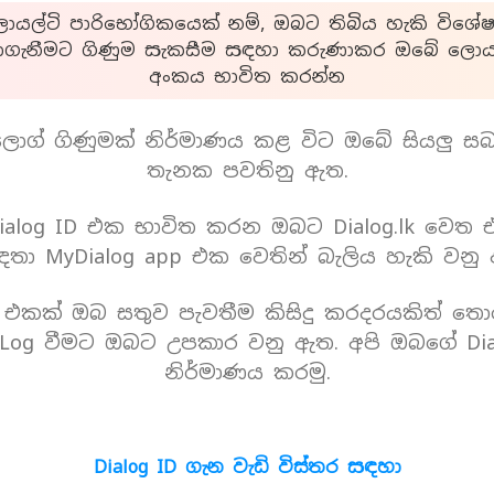
යල්ටි පාරිභෝගිකයෙක් නම්, ඔබට තිබිය හැකි විශේෂ
ාගැනීමට ගිණුම සැකසීම සඳහා කරුණාකර ඔබේ ලොයල
අංකය භාවිත කරන්න
ොග් ගිණුමක් නිර්මාණය කළ විට ඔබේ සියලු ස
තැනක පවතිනු ඇත.
alog ID එක භාවිත කරන ඔබට Dialog.lk වෙත
තා MyDialog app එක වෙතින් බැලිය හැකි වනු
D එකක් ඔබ සතුව පැවතීම කිසිදු කරදරයකිත් තො
Log වීමට ඔබට උපකාර වනු ඇත. අපි ඔබගේ Dia
නිර්මාණය කරමු.
Dialog ID ගැන වැඩි විස්තර සඳහා