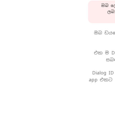
ඔබ ලො
ලබ
ඔබ ඩයල
එක ම Di
සබඳ
Dialog I
app එකට 