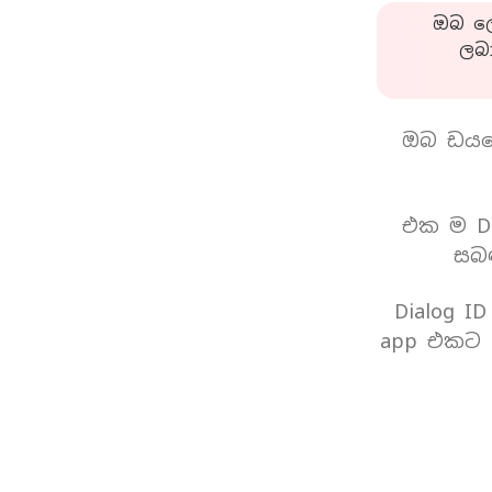
ඔබ ලො
ලබ
ඔබ ඩයල
එක ම Di
සබඳ
Dialog I
app එකට 