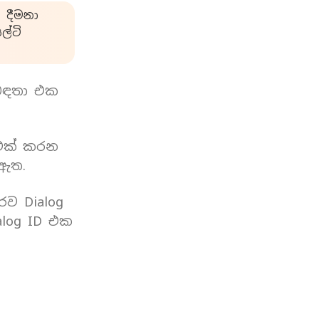
 දීමනා
්ටි
බඳතා එක
 එක් කරන
 ඇත.
රව Dialog
log ID එක