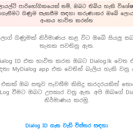
යල්ටි පාරිභෝගිකයෙක් නම්, ඔබට තිබිය හැකි විශේෂ
ාගැනීමට ගිණුම සැකසීම සඳහා කරුණාකර ඔබේ ලොයල
අංකය භාවිත කරන්න
ොග් ගිණුමක් නිර්මාණය කළ විට ඔබේ සියලු ස
තැනක පවතිනු ඇත.
alog ID එක භාවිත කරන ඔබට Dialog.lk වෙත
තා MyDialog app එක වෙතින් බැලිය හැකි වනු
D එකක් ඔබ සතුව පැවතීම කිසිදු කරදරයකිත් තො
Log වීමට ඔබට උපකාර වනු ඇත. අපි ඔබගේ Dia
නිර්මාණය කරමු.
Dialog ID ගැන වැඩි විස්තර සඳහා