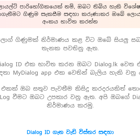
යල්ටි පාරිභෝගිකයෙක් නම්, ඔබට තිබිය හැකි විශේෂ
ාගැනීමට ගිණුම සැකසීම සඳහා කරුණාකර ඔබේ ලොයල
අංකය භාවිත කරන්න
ොග් ගිණුමක් නිර්මාණය කළ විට ඔබේ සියලු ස
තැනක පවතිනු ඇත.
alog ID එක භාවිත කරන ඔබට Dialog.lk වෙත
තා MyDialog app එක වෙතින් බැලිය හැකි වනු
D එකක් ඔබ සතුව පැවතීම කිසිදු කරදරයකිත් තො
Log වීමට ඔබට උපකාර වනු ඇත. අපි ඔබගේ Dia
නිර්මාණය කරමු.
Dialog ID ගැන වැඩි විස්තර සඳහා