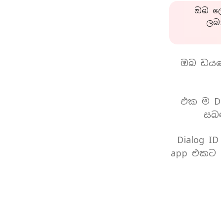
ඔබ ලො
ලබ
ඔබ ඩයල
එක ම Di
සබඳ
Dialog I
app එකට 