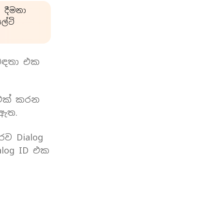
 දීමනා
්ටි
බඳතා එක
 එක් කරන
 ඇත.
රව Dialog
log ID එක