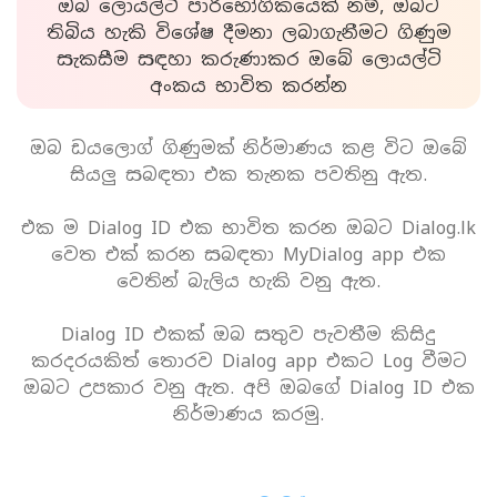
ඔබ ලොයල්ටි පාරිභෝගිකයෙක් නම්, ඔබට
තිබිය හැකි විශේෂ දීමනා ලබාගැනීමට ගිණුම
සැකසීම සඳහා කරුණාකර ඔබේ ලොයල්ටි
අංකය භාවිත කරන්න
ඔබ ඩයලොග් ගිණුමක් නිර්මාණය කළ විට ඔබේ
සියලු සබඳතා එක තැනක පවතිනු ඇත.
එක ම Dialog ID එක භාවිත කරන ඔබට Dialog.lk
වෙත එක් කරන සබඳතා MyDialog app එක
වෙතින් බැලිය හැකි වනු ඇත.
Dialog ID එකක් ඔබ සතුව පැවතීම කිසිදු
කරදරයකිත් තොරව Dialog app එකට Log වීමට
ඔබට උපකාර වනු ඇත. අපි ඔබගේ Dialog ID එක
නිර්මාණය කරමු.