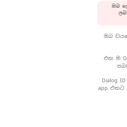
ඔබ ලො
ලබ
ඔබ ඩයල
එක ම Di
සබඳ
Dialog I
app එකට 