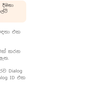
 දීමනා
්ටි
බඳතා එක
 එක් කරන
 ඇත.
රව Dialog
log ID එක