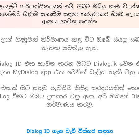
යල්ටි පාරිභෝගිකයෙක් නම්, ඔබට තිබිය හැකි විශේෂ
ාගැනීමට ගිණුම සැකසීම සඳහා කරුණාකර ඔබේ ලොයල
අංකය භාවිත කරන්න
ොග් ගිණුමක් නිර්මාණය කළ විට ඔබේ සියලු ස
තැනක පවතිනු ඇත.
alog ID එක භාවිත කරන ඔබට Dialog.lk වෙත
තා MyDialog app එක වෙතින් බැලිය හැකි වනු
D එකක් ඔබ සතුව පැවතීම කිසිදු කරදරයකිත් තො
Log වීමට ඔබට උපකාර වනු ඇත. අපි ඔබගේ Dia
නිර්මාණය කරමු.
Dialog ID ගැන වැඩි විස්තර සඳහා