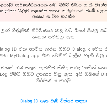
යල්ටි පාරිභෝගිකයෙක් නම්, ඔබට තිබිය හැකි විශේෂ
ාගැනීමට ගිණුම සැකසීම සඳහා කරුණාකර ඔබේ ලොයල
අංකය භාවිත කරන්න
ොග් ගිණුමක් නිර්මාණය කළ විට ඔබේ සියලු ස
තැනක පවතිනු ඇත.
alog ID එක භාවිත කරන ඔබට Dialog.lk වෙත
තා MyDialog app එක වෙතින් බැලිය හැකි වනු
D එකක් ඔබ සතුව පැවතීම කිසිදු කරදරයකිත් තො
Log වීමට ඔබට උපකාර වනු ඇත. අපි ඔබගේ Dia
නිර්මාණය කරමු.
Dialog ID ගැන වැඩි විස්තර සඳහා