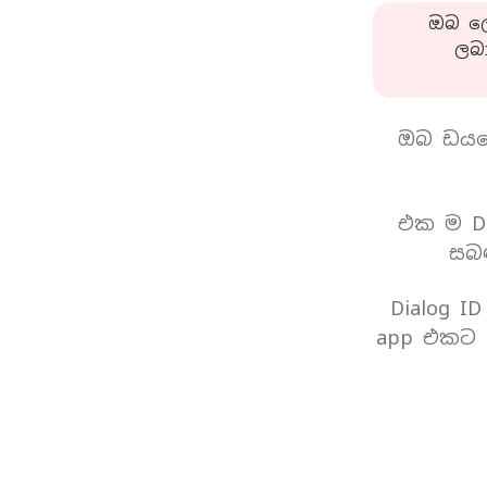
ඔබ ලො
ලබ
ඔබ ඩයල
එක ම Di
සබඳ
Dialog I
app එකට 