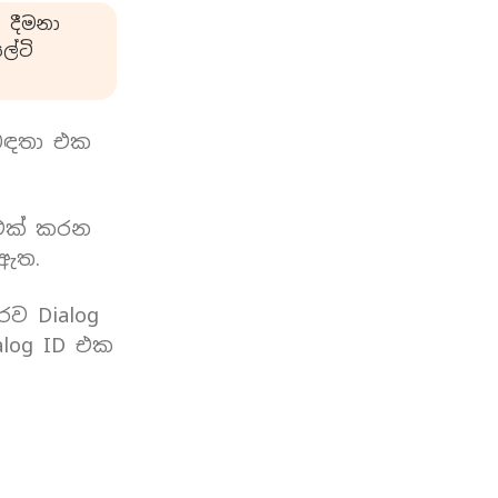
 දීමනා
්ටි
බඳතා එක
 එක් කරන
 ඇත.
රව Dialog
log ID එක