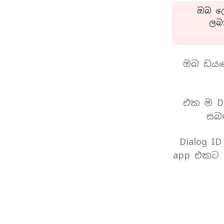
ඔබ ලො
ලබ
ඔබ ඩයල
එක ම Di
සබඳ
Dialog I
app එකට 