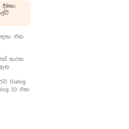
 දීමනා
්ටි
බඳතා එක
 එක් කරන
 ඇත.
රව Dialog
log ID එක