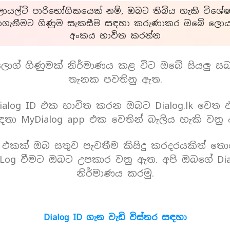
යල්ටි පාරිභෝගිකයෙක් නම්, ඔබට තිබිය හැකි විශේෂ
ාගැනීමට ගිණුම සැකසීම සඳහා කරුණාකර ඔබේ ලොයල
අංකය භාවිත කරන්න
ොග් ගිණුමක් නිර්මාණය කළ විට ඔබේ සියලු ස
තැනක පවතිනු ඇත.
alog ID එක භාවිත කරන ඔබට Dialog.lk වෙත
තා MyDialog app එක වෙතින් බැලිය හැකි වනු
D එකක් ඔබ සතුව පැවතීම කිසිදු කරදරයකිත් තො
Log වීමට ඔබට උපකාර වනු ඇත. අපි ඔබගේ Dia
නිර්මාණය කරමු.
Dialog ID ගැන වැඩි විස්තර සඳහා