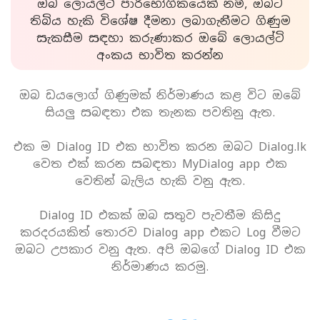
ඔබ ලොයල්ටි පාරිභෝගිකයෙක් නම්, ඔබට
තිබිය හැකි විශේෂ දීමනා ලබාගැනීමට ගිණුම
සැකසීම සඳහා කරුණාකර ඔබේ ලොයල්ටි
අංකය භාවිත කරන්න
ඔබ ඩයලොග් ගිණුමක් නිර්මාණය කළ විට ඔබේ
සියලු සබඳතා එක තැනක පවතිනු ඇත.
එක ම Dialog ID එක භාවිත කරන ඔබට Dialog.lk
වෙත එක් කරන සබඳතා MyDialog app එක
වෙතින් බැලිය හැකි වනු ඇත.
Dialog ID එකක් ඔබ සතුව පැවතීම කිසිදු
කරදරයකිත් තොරව Dialog app එකට Log වීමට
ඔබට උපකාර වනු ඇත. අපි ඔබගේ Dialog ID එක
නිර්මාණය කරමු.